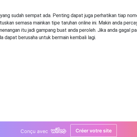
a yang sudah sempat ada. Penting dapat juga perhatikan tiap nomo
skan semasa mainkan tipe taruhan online ini. Makin anda percay
enangan itu jadi gampang buat anda peroleh. Jika anda gagal p
 dapat berusaha untuk bermain kembali lagi.
Créer votre site
Conçu avec