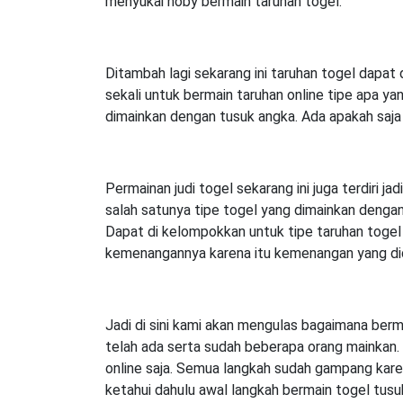
menyukai hoby bermain taruhan togel.
Ditambah lagi sekarang ini taruhan togel dapat
sekali untuk bermain taruhan online tipe apa y
dimainkan dengan tusuk angka. Ada apakah saja 
Permainan judi togel sekarang ini juga terdiri 
salah satunya tipe togel yang dimainkan dengan
Dapat di kelompokkan untuk tipe taruhan toge
kemenangannya karena itu kemenangan yang did
Jadi di sini kami akan mengulas bagaimana ber
telah ada serta sudah beberapa orang mainkan. 
online saja. Semua langkah sudah gampang kare
ketahui dahulu awal langkah bermain togel tusuk