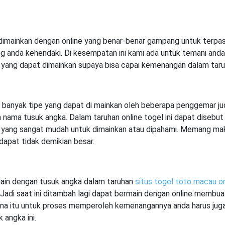
 dimainkan dengan online yang benar-benar gampang untuk terpasa
ang anda kehendaki. Di kesempatan ini kami ada untuk temani and
yang dapat dimainkan supaya bisa capai kemenangan dalam taruha
jadi banyak tipe yang dapat di mainkan oleh beberapa penggemar ju
 nama tusuk angka. Dalam taruhan online togel ini dapat disebut
l yang sangat mudah untuk dimainkan atau dipahami. Memang ma
apat tidak demikian besar.
main dengan tusuk angka dalam taruhan 
situs togel toto macau on
Jadi saat ini ditambah lagi dapat bermain dengan online membua
na itu untuk proses memperoleh kemenangannya anda harus juga di
 angka ini.