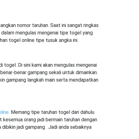
ngkan nomor taruhan. Saat ini sangat ringkas 
a dalam mengulas mengenai tipe togel yang 
n togel online tipe tusuk angka ini.
di togel. Di sini kami akan mengulas mengenai 
 benar-benar gampang sekali untuk dimainkan. 
kin gampang langkah main serta mendapatkan 
line
. Memang tipe taruhan togel dari dahulu 
t kesemua orang jadi bermain taruhan dengan 
bikin jadi gampang . Jadi anda sebaiknya 