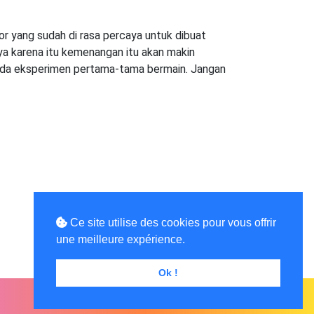
r yang sudah di rasa percaya untuk dibuat 
a karena itu kemenangan itu akan makin 
ada eksperimen pertama-tama bermain. Jangan 
Bague et collier
Ce site utilise des cookies pour vous offrir
une meilleure expérience.
Ok !